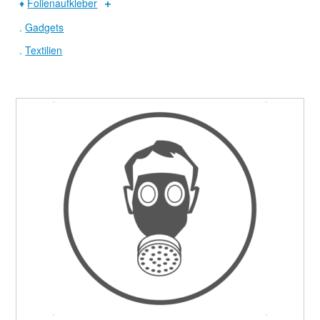
♦
Folienaufkleber
.
Gadgets
.
Textilien