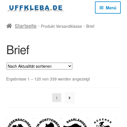
Zur
Zum
Menü
Navigation
Inhalt
springen
springen
Start
Startseite
Produkt Versandklasse
Brief
AGB
Brief
Datenschutz
Impressum
Nach
Ergebnisse 1 – 120 von 339 werden angezeigt
Aktualität
sortiert
Kasse
1
Mein Konto
Versandkosten