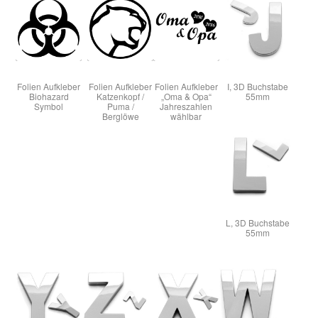
Folien Aufkleber
Folien Aufkleber
Folien Aufkleber
I, 3D Buchstabe
Biohazard
Katzenkopf /
„Oma & Opa“
55mm
Symbol
Puma /
Jahreszahlen
Berglöwe
wählbar
L, 3D Buchstabe
55mm