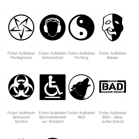
Folien Aufkleber
Folien Aufkleber
Folien Aufkleber
Folien Aufkleber
Pentagramm
Gehörschutz
YinYang
Maske
Folien Aufkleber
Folien Aufkleber
Folien Aufkleber
Folien Aufkleber
Biohazard
Behindertenstat
Wolf
BAD – Biker
Symbol
us / Rollstuhl
außer Dienst