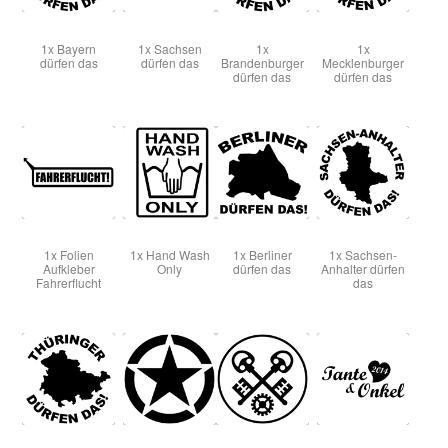
1x Bayern
1x Sachsen
1x
1x
dürfen das
dürfen das
Brandenburger
Mecklenburger
dürfen das
dürfen das
1x Folien
1x Hand Wash
1x Berliner
1x Sachsen-
Aufkleber
Only
dürfen das
Anhalter dürfen
Fahrerflucht
das