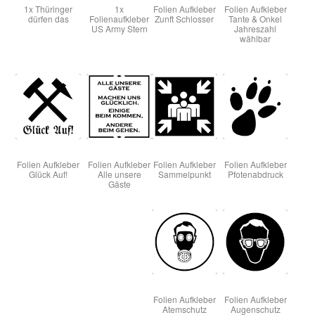
1x Thüringer
1x
Folien Aufkleber
Folien Aufkleber
dürfen das
Folienaufkleber
Zunft Schlosser
Tante & Onkel
US Army Stern
Jahreszahl
wählbar
Folien Aufkleber
Folien Aufkleber
Folien Aufkleber
Folien Aufkleber
Glück Auf!
Alle unsere
Sammelpunkt
Pfotenabdruck
Gäste
Folien Aufkleber
Folien Aufkleber
Atemschutz
Augenschutz