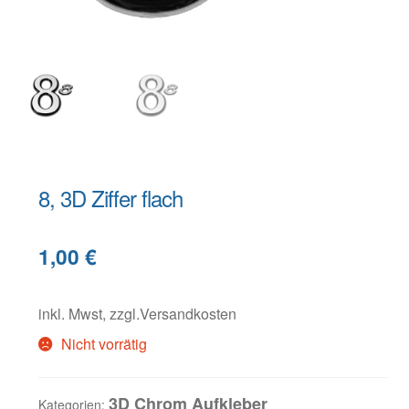
Warenkorb
Widerruf
8, 3D Ziffer flach
B
1,00
€
e
s
c
inkl. Mwst, zzgl.Versandkosten
h
Nicht vorrätig
r
e
3D Chrom Aufkleber
Kategorien: