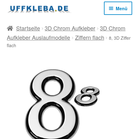
Zur
Zum
Menü
Navigation
Inhalt
springen
springen
Start
Startseite
3D Chrom Aufkleber
3D Chrom
Aufkleber Auslaufmodelle
Ziffern flach
8, 3D Ziffer
AGB
flach
Datenschutz
Impressum
Kasse
Mein Konto
Versandkosten