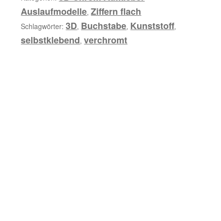
i
Auslaufmodelle
Ziffern flach
,
b
3D
Buchstabe
Kunststoff
Schlagwörter:
,
,
,
u
selbstklebend
verchromt
,
n
g
Z
u
s
ä
t
z
l
i
c