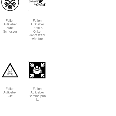
Folien
Folien
Aufkleber
Aufkleber
Zunft
Tante &
Schlosser
Onkel
Jahreszahl
wählbar
Folien
Folien
Aufkleber
Aufkleber
Gift
Sammelpun
kt