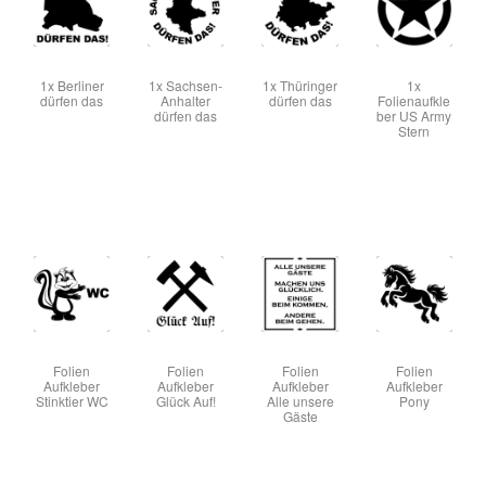
1x Berliner
1x Sachsen-
1x Thüringer
1x
dürfen das
Anhalter
dürfen das
Folienaufkle
dürfen das
ber US Army
Stern
Folien
Folien
Folien
Folien
Aufkleber
Aufkleber
Aufkleber
Aufkleber
Stinktier WC
Glück Auf!
Alle unsere
Pony
Gäste