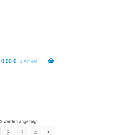
0,00
€
0 Artikel
Nach
72 werden angezeigt
Aktualität
2
3
4
sortiert