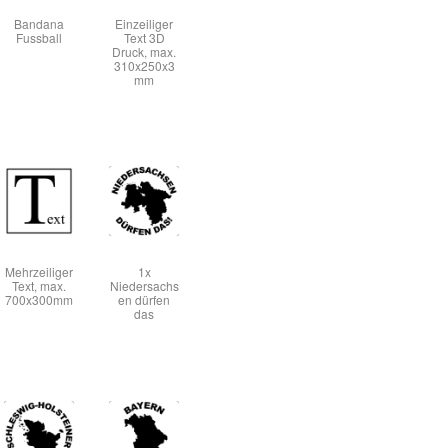
Bandana
Einzeiliger
Fussball
Text 3D
Druck, max.
310x250x3
mm
Mehrzeiliger
1x
Text, max.
Niedersachs
700x300mm
en dürfen
das