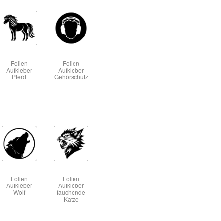
Folien
Folien
Aufkleber
Aufkleber
Pferd
Gehörschutz
Folien
Folien
Aufkleber
Aufkleber
Wolf
fauchende
Katze