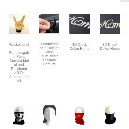
„Pommesga
Wackelhand
3D Druck
3D Druck
bel“, Rocker
,
Dekor Home
Dekor Home
Hand,
Pommesgab
Teufelshörn
el,Manu
er, Manu
Cornuta,Met
Cornuta
al und
Rockhand
z.B für
Armaturenbr
ett