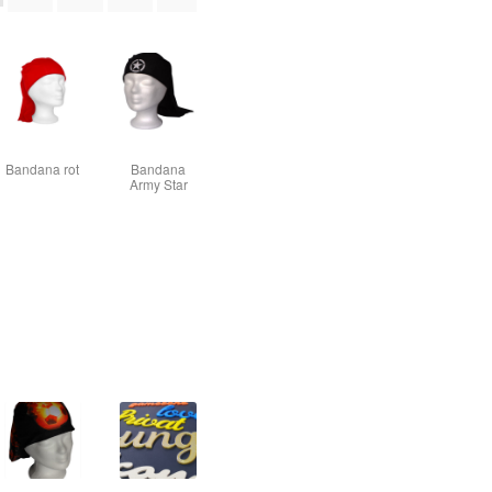
Bandana rot
Bandana
Army Star