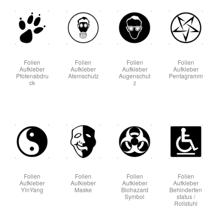
Folien
Folien
Folien
Folien
Aufkleber
Aufkleber
Aufkleber
Aufkleber
Pfotenabdru
Atemschutz
Augenschut
Pentagramm
ck
z
Folien
Folien
Folien
Folien
Aufkleber
Aufkleber
Aufkleber
Aufkleber
YinYang
Maske
Biohazard
Behinderten
Symbol
status /
Rollstuhl