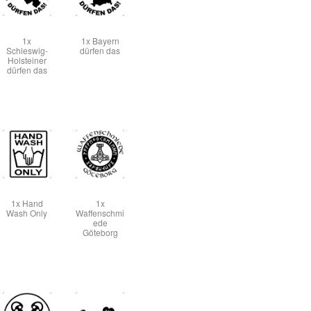
1x
1x Bayern
Schleswig-
dürfen das
Holsteiner
dürfen das
1x Hand
1x
Wash Only
Waffenschmi
ede
Göteborg