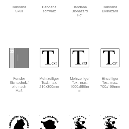
Bandana
Bandana
Bandana
Bandana
Skull
schwarz
Biohazard
Biohazard
Rot
Fenster
Mehrzeiliger
Mehrzeiliger
Einzeiliger
Sichtschutzf
Text, max.
Text, max.
Text, max.
olie nach
210x300mm
1000x550m
700x100mm
Maß
m