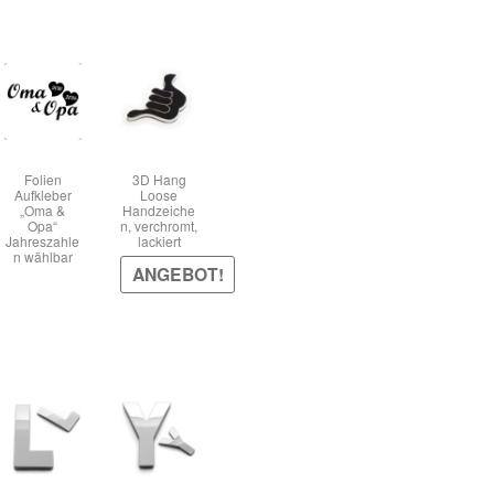
Folien
3D Hang
Aufkleber
Loose
„Oma &
Handzeiche
Opa“
n, verchromt,
Jahreszahle
lackiert
n wählbar
ANGEBOT!