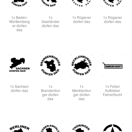
1x Baden-
1x
1x Rügener
1x Rüganer
Württemberg
Saarländer
dürfen das
dürfen das
er dürfen
dürfen das
das
1x Sachsen
1x
1x
1x Folien
dürfen das
Brandenbur
Mecklenbur
Aufkleber
ger dürfen
ger dürfen
Fahrerflucht
das
das