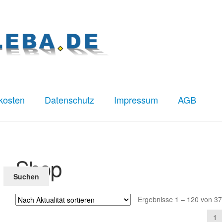
kosten
Datenschutz
Impressum
AGB
z
Impressum
Kasse
Mein Konto
Versandkosten
Shop
Suchen
Ergebnisse 1 – 120 von 3
1