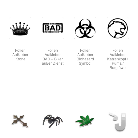
Folien
Folien
Folien
Folien
Aufkleber
Aufkleber
Aufkleber
Aufkleber
Krone
BAD – Biker
Biohazard
Katzenkopf /
außer Dienst
Symbol
Puma /
Berglöwe