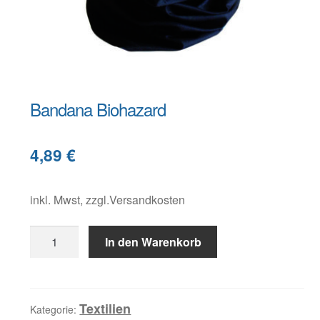
Warenkorb
Widerruf
Bandana Biohazard
B
4,89
€
e
s
c
inkl. Mwst, zzgl.Versandkosten
h
Bandana
r
In den Warenkorb
Biohazard
e
Menge
i
b
Textilien
Kategorie: