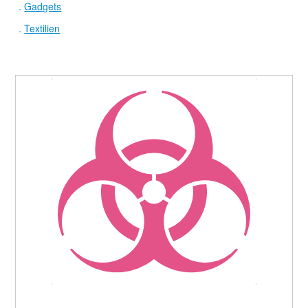
.
Gadgets
.
Textilien