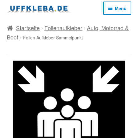
Zur
Zum
Menü
Navigation
Inhalt
springen
springen
Start
Startseite
Folienaufkleber
Auto, Motorrad &
Boot
Folien Aufkleber Sammelpunkt
AGB
Datenschutz
Impressum
Kasse
Mein Konto
Versandkosten