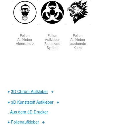
Folien
Folien
Folien
Aufkleber
Aufkleber
Aufkleber
Atemschutz
Biohazard
fauchende
Symbol
Katze
♦
3D Chrom Aufkleber
♦
3D Kunststoff Aufkleber
.
Aus dem 3D Drucker
♦
Folienaufkleber