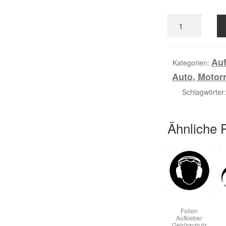
Folien
Aufkleber
Gift
Menge
Auf
Kategorien:
Auto, Motor
Schlagwörter
Ähnliche 
Folien
Aufkleber
Gehörschutz