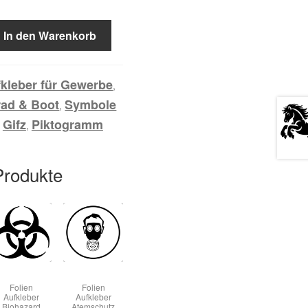
In den Warenkorb
kleber für Gewerbe
,
rad & Boot
Symbole
,
Gifz
Piktogramm
:
,
Produkte
Folien
Folien
Aufkleber
Aufkleber
Biohazard
Atemschutz