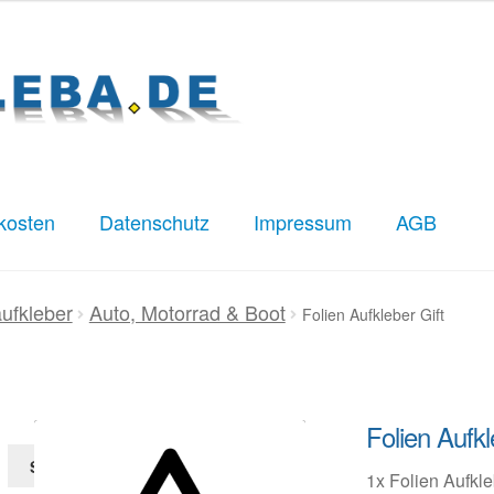
kosten
Datenschutz
Impressum
AGB
z
Impressum
Kasse
Mein Konto
Versandkosten
aufkleber
Auto, Motorrad & Boot
Folien Aufkleber Gift
Folien Aufkl
Suchen
1x Folien Aufkle