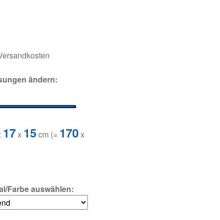
.Versandkosten
sungen ändern:
17
15
170
:
x
cm (=
x
ial/Farbe auswählen: