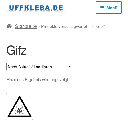
Zur
Zum
Menü
Navigation
Inhalt
springen
springen
Start
Startseite
Produkte verschlagwortet mit „Gifz“
AGB
Gifz
Datenschutz
Impressum
Einzelnes Ergebnis wird angezeigt
Kasse
Mein Konto
Versandkosten