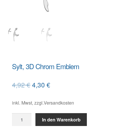
Warenkorb
Widerruf
Sylt, 3D Chrom Emblem
B
Ursprünglicher
Aktueller
4,92
€
4,30
€
e
s
Preis
Preis
c
inkl. Mwst, zzgl.Versandkosten
war:
ist:
h
4,92 €
4,30 €.
Sylt,
r
In den Warenkorb
3D
e