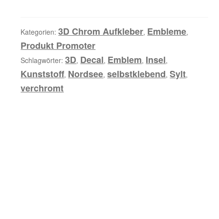
Chrom
i
Emblem
b
Menge
3D Chrom Aufkleber
Embleme
Kategorien:
,
,
u
Produkt Promoter
n
3D
Decal
Emblem
Insel
Schlagwörter:
,
,
,
,
g
Kunststoff
Nordsee
selbstklebend
Sylt
,
,
,
,
verchromt
Z
u
s
ä
t
z
l
i
c