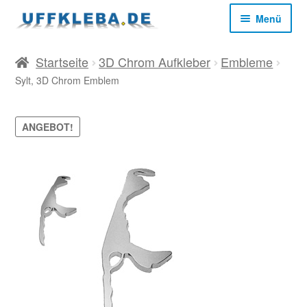
Zur
Zum
Menü
Navigation
Inhalt
springen
springen
Start
Startseite
3D Chrom Aufkleber
Embleme
Sylt, 3D Chrom Emblem
AGB
ANGEBOT!
Datenschutz
Impressum
Kasse
Mein Konto
Versandkosten