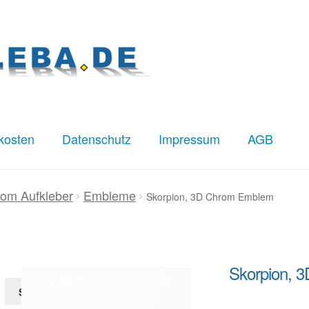
kosten
Datenschutz
Impressum
AGB
z
Impressum
Kasse
Mein Konto
Versandkosten
om Aufkleber
Embleme
Skorpion, 3D Chrom Emblem
Skorpion, 
Suchen