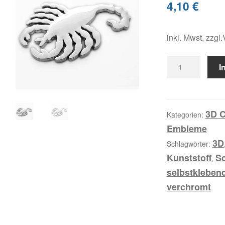
4,10
€
inkl. Mwst, zzgl
Skorpion,
I
3D
Chrom
Emblem
Menge
3D C
Kategorien:
Embleme
3D
Schlagwörter:
Kunststoff
S
,
selbstkleben
verchromt