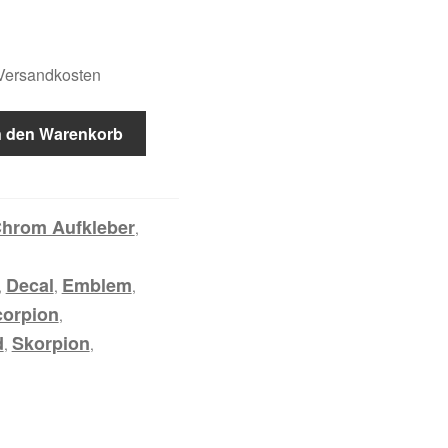
.Versandkosten
n den Warenkorb
hrom Aufkleber
,
Decal
Emblem
,
,
,
corpion
,
d
Skorpion
,
,