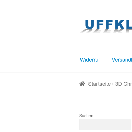
Zur
Zum
Navigation
Inhalt
springen
springen
Widerruf
Versand
Start
AGB
Datenschut
Startseite
3D Chr
Warenkorb
Widerruf
Suchen