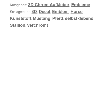
b
Emblem
3D Chrom Aufkleber
Embleme
Kategorien:
,
u
Menge
3D
Decal
Emblem
Horse
Schlagwörter:
,
,
,
,
n
Kunststoff
Mustang
Pferd
selbstklebend
,
,
,
,
g
Stallion
verchromt
,
Z
u
s
ä
t
z
l
i
c
h