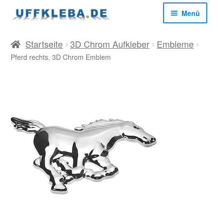
Zur
Zum
Menü
Navigation
Inhalt
springen
springen
Start
Startseite
3D Chrom Aufkleber
Embleme
Pferd rechts, 3D Chrom Emblem
AGB
Datenschutz
Impressum
Kasse
Mein Konto
Versandkosten