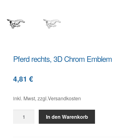
Warenkorb
Widerruf
Pferd rechts, 3D Chrom Emblem
B
4,81
€
e
s
c
inkl. Mwst, zzgl.Versandkosten
h
Pferd
r
In den Warenkorb
rechts,
e
3D
i
Chrom