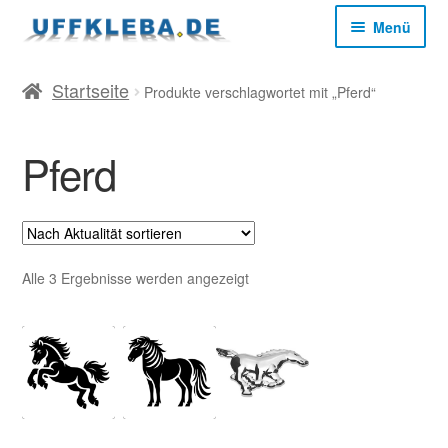
Zur
Zum
Menü
Navigation
Inhalt
springen
springen
Start
Startseite
Produkte verschlagwortet mit „Pferd“
AGB
Pferd
Datenschutz
Impressum
Nach
Alle 3 Ergebnisse werden angezeigt
Aktualität
sortiert
Kasse
Mein Konto
Versandkosten