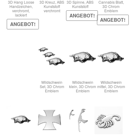
3D Hang Loose
3D Kreuz, ABS
3D Spinne, ABS
Cannabis Blatt,
Handzeichen,
Kunststoff
Kunststoff
3D Chrom
verchromt,
verchromt
Emblem
ANGEBOT!
lackiert
Warenkorb
ANGEBOT!
ANGEBOT!
Widerruf
Wildschwein
Wildschwein
Wildschwein
Set, 3D Chrom
klein, 3D Chrom
mittel, 3D Chrom
Emblem
Emblem
Emblem