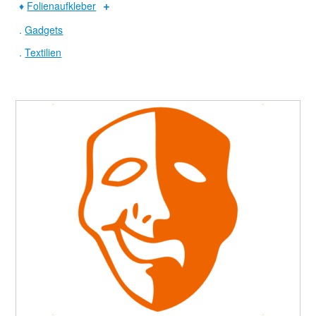
♦
Folienaufkleber
.
Gadgets
.
Textilien