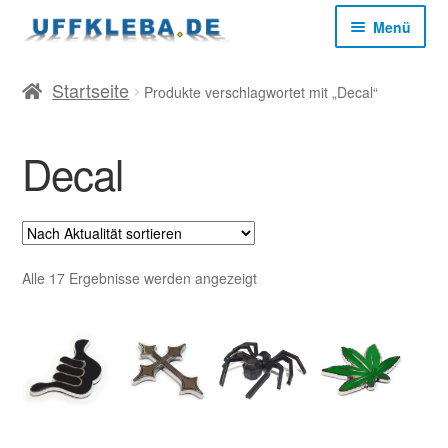
Zur
Zum
Menü
Navigation
Inhalt
springen
springen
Start
Startseite
Produkte verschlagwortet mit „Decal“
AGB
Decal
Datenschutz
Impressum
Nach
Alle 17 Ergebnisse werden angezeigt
Aktualität
sortiert
Kasse
Mein Konto
Versandkosten