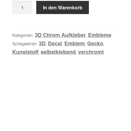
Gecko
r
In den Warenkorb
2,
e
3D
i
Chrom
b
Emblem
3D Chrom Aufkleber
Embleme
Kategorien:
,
u
Menge
3D
Decal
Emblem
Gecko
Schlagwörter:
,
,
,
,
n
Kunststoff
selbstklebend
verchromt
,
,
g
Z
u
s
ä
t
z
l