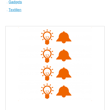
.
Gadgets
.
Textilien