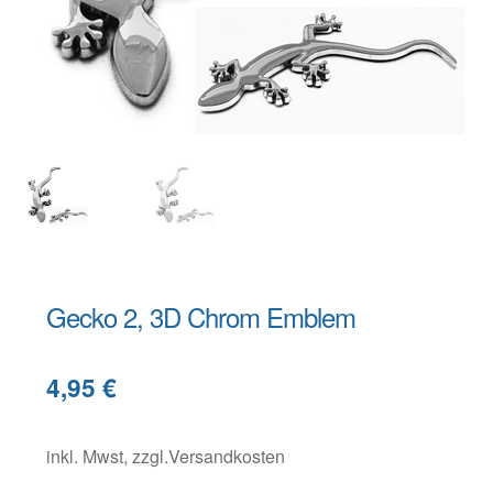
Warenkorb
Widerruf
Gecko 2, 3D Chrom Emblem
B
4,95
€
e
s
c
inkl. Mwst, zzgl.Versandkosten
h