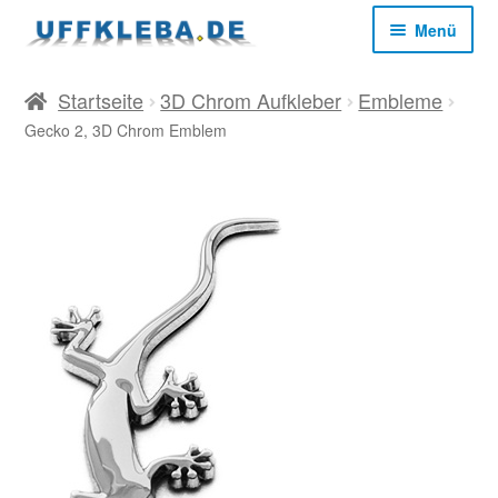
Zur
Zum
Menü
Navigation
Inhalt
springen
springen
Start
Startseite
3D Chrom Aufkleber
Embleme
Gecko 2, 3D Chrom Emblem
AGB
Datenschutz
Impressum
Kasse
Mein Konto
Versandkosten