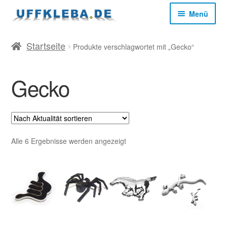
Zur
Zum
Menü
Navigation
Inhalt
springen
springen
Start
Startseite
Produkte verschlagwortet mit „Gecko“
AGB
Gecko
Datenschutz
Impressum
Nach
Alle 6 Ergebnisse werden angezeigt
Aktualität
sortiert
Kasse
Mein Konto
Versandkosten