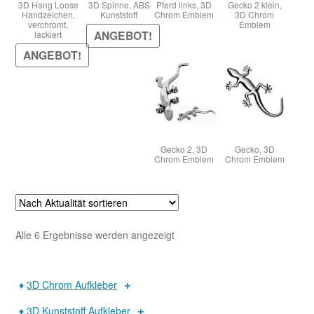
3D Hang Loose
3D Spinne, ABS
Pferd links, 3D
Gecko 2 klein,
Handzeichen,
Kunststoff
Chrom Emblem
3D Chrom
verchromt,
Emblem
ANGEBOT!
lackiert
Warenkorb
ANGEBOT!
Widerruf
Gecko 2, 3D
Gecko, 3D
Chrom Emblem
Chrom Emblem
Nach
Alle 6 Ergebnisse werden angezeigt
Aktualität
sortiert
♦
3D Chrom Aufkleber
♦
3D Kunststoff Aufkleber