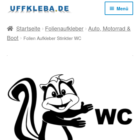
Zur
Zum
Menü
Navigation
Inhalt
springen
springen
Start
Startseite
Folienaufkleber
Auto, Motorrad &
Boot
Folien Aufkleber Stinktier WC
AGB
Datenschutz
Impressum
Kasse
Mein Konto
Versandkosten