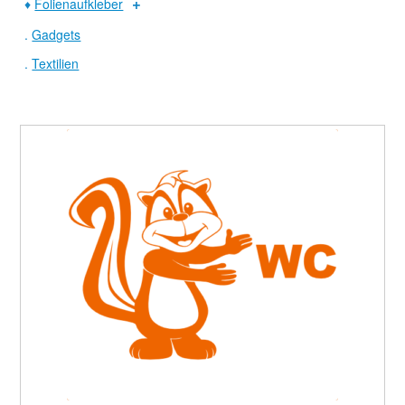
♦
Folienaufkleber
.
Gadgets
.
Textilien