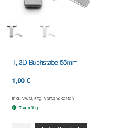
Warenkorb
Widerruf
T, 3D Buchstabe 55mm
B
1,00
€
e
s
c
inkl. Mwst, zzgl.Versandkosten
h
7 vorrätig
r
e
T,