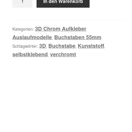
In den Warenkorb
i
3D
b
Buchstabe
u
55mm
n
Menge
3D Chrom Aufkleber
Kategorien:
g
Auslaufmodelle
Buchstaben 55mm
,
3D
Buchstabe
Kunststoff
Schlagwörter:
,
,
,
selbstklebend
verchromt
,
Z
u
s
ä
t
z
l
i
c