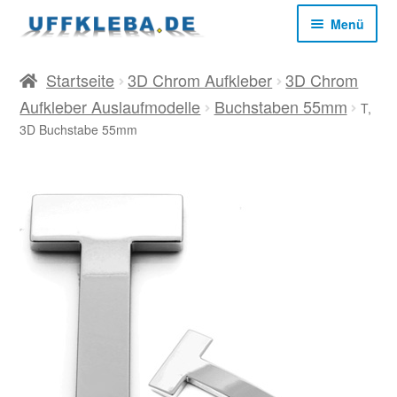
Zur
Zum
Menü
Navigation
Inhalt
springen
springen
Start
Startseite
3D Chrom Aufkleber
3D Chrom
Aufkleber Auslaufmodelle
Buchstaben 55mm
T,
AGB
3D Buchstabe 55mm
Datenschutz
Impressum
Kasse
Mein Konto
Versandkosten