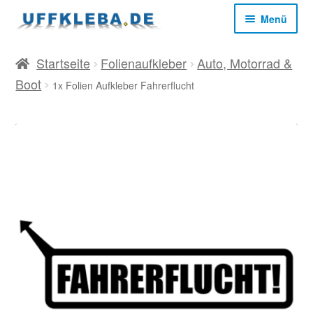
Zur
Zum
Menü
Navigation
Inhalt
springen
springen
Start
Startseite
Folienaufkleber
Auto, Motorrad &
Boot
1x Folien Aufkleber Fahrerflucht
AGB
Datenschutz
Impressum
Kasse
Mein Konto
Versandkosten