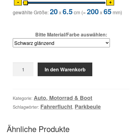
-
+
20
6.5
200
65
gewählte Größe:
x
cm (=
x
mm)
Bitte Material/Farbe auswählen:
1x
In den Warenkorb
Folien
Aufkleber
Fahrerflucht
Menge
Auto, Motorrad & Boot
Kategorie:
Fahrerflucht
Parkbeule
Schlagwörter:
,
Ähnliche Produkte