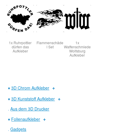
1x Ruhrpottler
Flammenschäde
1x
dürfen das
l Set
Waffenschmiede
Aufkleber
Wolfsburg
Aufkleber
♦
3D Chrom Aufkleber
♦
3D Kunststoff Aufkleber
.
Aus dem 3D Drucker
♦
Folienaufkleber
.
Gadgets