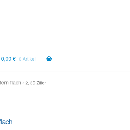
0,00
€
0 Artikel
ffern flach
2, 3D Ziffer
flach