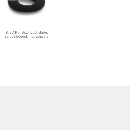
S, 3D Kunststoffbuchstabe,
selbstklebend, mattschwarz