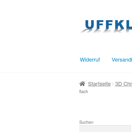
Zur
Zum
Navigation
Inhalt
springen
springen
Widerruf
Versand
Start
AGB
Datenschut
Startseite
3D Chr
flach
Warenkorb
Widerruf
Suchen