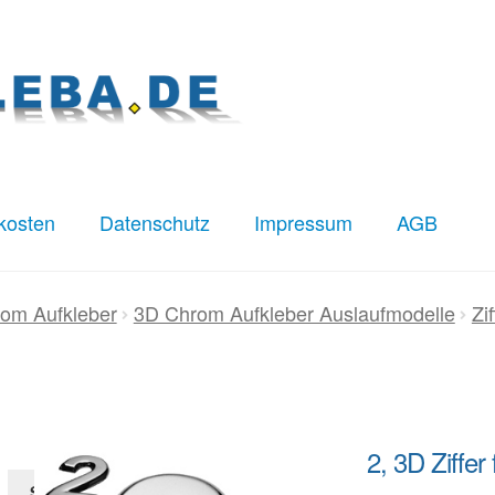
kosten
Datenschutz
Impressum
AGB
z
Impressum
Kasse
Mein Konto
Versandkosten
om Aufkleber
3D Chrom Aufkleber Auslaufmodelle
Zi
2, 3D Ziffer 
Suchen