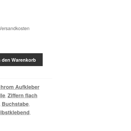
.Versandkosten
n den Warenkorb
hrom Aufkleber
le
Ziffern flach
,
Buchstabe
,
,
lbstklebend
,