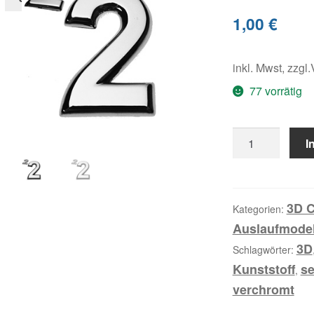
1,00
€
inkl. Mwst, zzgl
77 vorrätig
2,
I
3D
Ziffer
flach
Menge
3D C
Kategorien:
Auslaufmodel
3D
Schlagwörter:
Kunststoff
se
,
verchromt