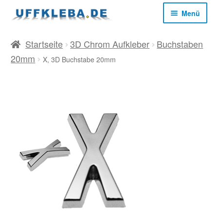
Zur
Zum
Menü
Navigation
Inhalt
springen
springen
Start
Startseite
3D Chrom Aufkleber
Buchstaben
20mm
X, 3D Buchstabe 20mm
AGB
Datenschutz
Impressum
Kasse
Mein Konto
Versandkosten