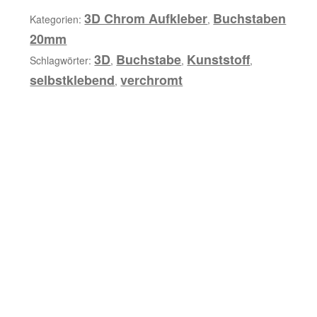
b
Menge
3D Chrom Aufkleber
Buchstaben
Kategorien:
,
u
20mm
n
3D
Buchstabe
Kunststoff
Schlagwörter:
,
,
,
g
selbstklebend
verchromt
,
Z
u
s
ä
t
z
l
i
c
h