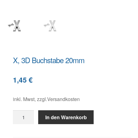
Warenkorb
Widerruf
X, 3D Buchstabe 20mm
B
1,45
€
e
s
c
inkl. Mwst, zzgl.Versandkosten
h
X,
r
In den Warenkorb
3D
e
Buchstabe
i
20mm