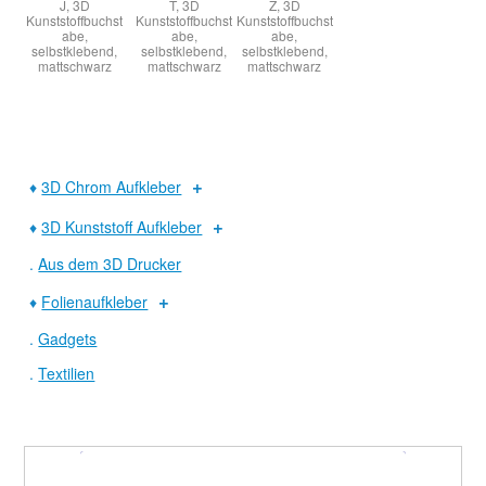
J, 3D
T, 3D
Z, 3D
Kunststoffbuchst
Kunststoffbuchst
Kunststoffbuchst
abe,
abe,
abe,
selbstklebend,
selbstklebend,
selbstklebend,
mattschwarz
mattschwarz
mattschwarz
♦
3D Chrom Aufkleber
♦
3D Kunststoff Aufkleber
.
Aus dem 3D Drucker
♦
Folienaufkleber
.
Gadgets
.
Textilien