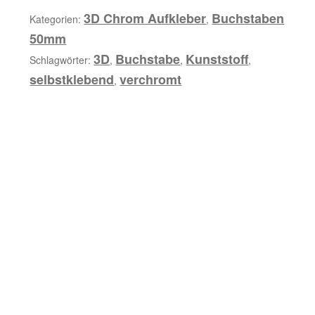
b
Menge
3D Chrom Aufkleber
Buchstaben
Kategorien:
,
u
50mm
n
3D
Buchstabe
Kunststoff
Schlagwörter:
,
,
,
g
selbstklebend
verchromt
,
Z
u
s
ä
t
z
l
i
c
h