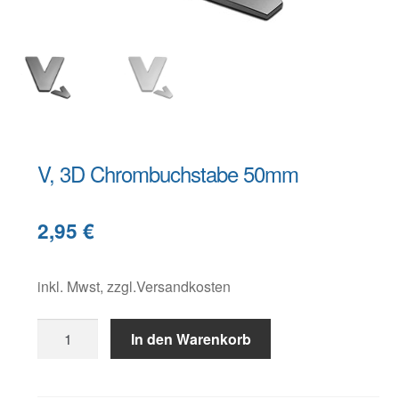
Warenkorb
Widerruf
V, 3D Chrombuchstabe 50mm
B
2,95
€
e
s
c
inkl. Mwst, zzgl.Versandkosten
h
V,
r
In den Warenkorb
3D
e
Chrombuchstabe
i
50mm