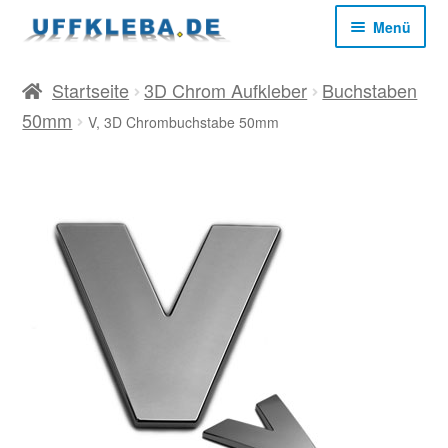
Zur
Zum
Menü
Navigation
Inhalt
springen
springen
Start
Startseite
3D Chrom Aufkleber
Buchstaben
50mm
V, 3D Chrombuchstabe 50mm
AGB
Datenschutz
Impressum
Kasse
Mein Konto
Versandkosten