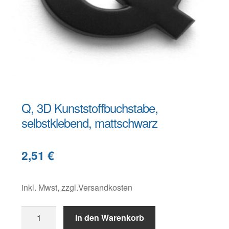
Warenkorb
Widerruf
Q, 3D Kunststoffbuchstabe,
selbstklebend, mattschwarz
B
e
2,51
€
s
c
h
inkl. Mwst, zzgl.Versandkosten
r
Q,
e
In den Warenkorb
3D