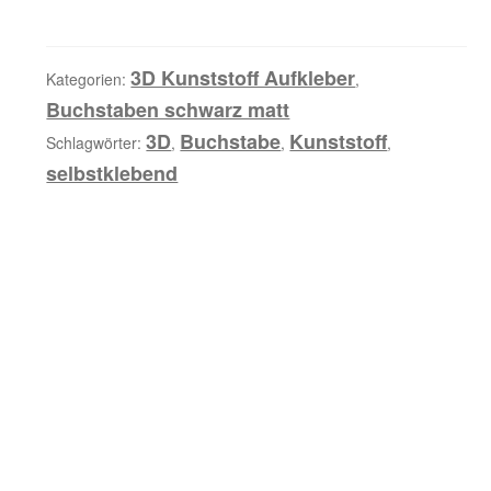
i
Kunststoffbuchstabe,
b
selbstklebend,
u
mattschwarz
3D Kunststoff Aufkleber
Kategorien:
,
n
Menge
Buchstaben schwarz matt
g
3D
Buchstabe
Kunststoff
Schlagwörter:
,
,
,
selbstklebend
Z
u
s
ä
t
z
l
i
c
h