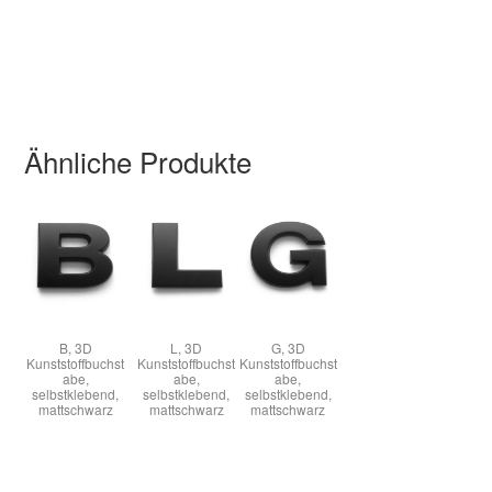
r
t
Ähnliche Produkte
B, 3D
L, 3D
G, 3D
Kunststoffbuchst
Kunststoffbuchst
Kunststoffbuchst
abe,
abe,
abe,
selbstklebend,
selbstklebend,
selbstklebend,
mattschwarz
mattschwarz
mattschwarz