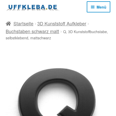
Zur
Zum
Menü
Navigation
Inhalt
springen
springen
Start
Startseite
3D Kunststoff Aufkleber
Buchstaben schwarz matt
Q, 3D Kunststoffbuchstabe,
AGB
selbstklebend, mattschwarz
Datenschutz
Impressum
Kasse
Mein Konto
Versandkosten