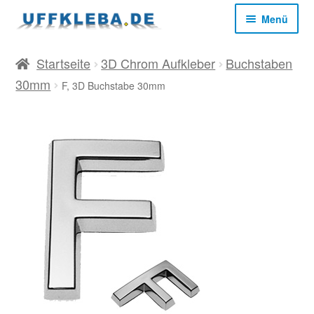
Zur
Zum
Menü
Navigation
Inhalt
springen
springen
Start
Startseite
3D Chrom Aufkleber
Buchstaben
30mm
F, 3D Buchstabe 30mm
AGB
Datenschutz
Impressum
Kasse
Mein Konto
Versandkosten