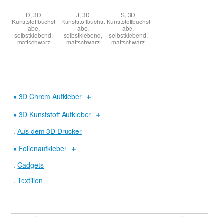
D, 3D
J, 3D
S, 3D
Kunststoffbuchst
Kunststoffbuchst
Kunststoffbuchst
abe,
abe,
abe,
selbstklebend,
selbstklebend,
selbstklebend,
mattschwarz
mattschwarz
mattschwarz
♦
3D Chrom Aufkleber
♦
3D Kunststoff Aufkleber
.
Aus dem 3D Drucker
♦
Folienaufkleber
.
Gadgets
.
Textilien