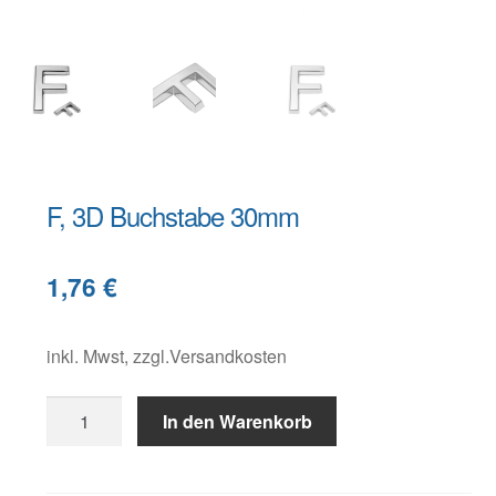
Warenkorb
Widerruf
F, 3D Buchstabe 30mm
B
1,76
€
e
s
c
inkl. Mwst, zzgl.Versandkosten
h
F,
r
In den Warenkorb
3D
e
Buchstabe
i
30mm