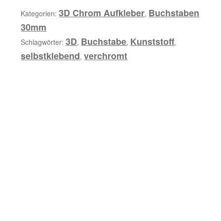
b
Menge
3D Chrom Aufkleber
Buchstaben
Kategorien:
,
u
30mm
n
3D
Buchstabe
Kunststoff
Schlagwörter:
,
,
,
g
selbstklebend
verchromt
,
Z
u
s
ä
t
z
l
i
c
h