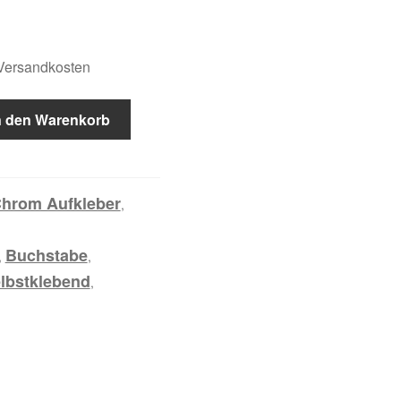
.Versandkosten
n den Warenkorb
hrom Aufkleber
,
Buchstabe
,
,
lbstklebend
,