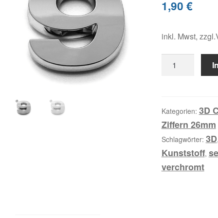
1,90
€
inkl. Mwst, zzgl
9,
I
3D
Ziffer
Menge
3D C
Kategorien:
Ziffern 26mm
3D
Schlagwörter:
Kunststoff
se
,
verchromt