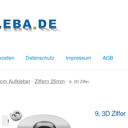
kosten
Datenschutz
Impressum
AGB
z
Impressum
Kasse
Mein Konto
Versandkosten
om Aufkleber
Ziffern 26mm
9, 3D Ziffer
9, 3D Ziffer
Suchen