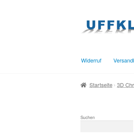
Zur
Zum
Navigation
Inhalt
springen
springen
Widerruf
Versand
Start
AGB
Datenschut
Startseite
3D Chr
Warenkorb
Widerruf
Suchen