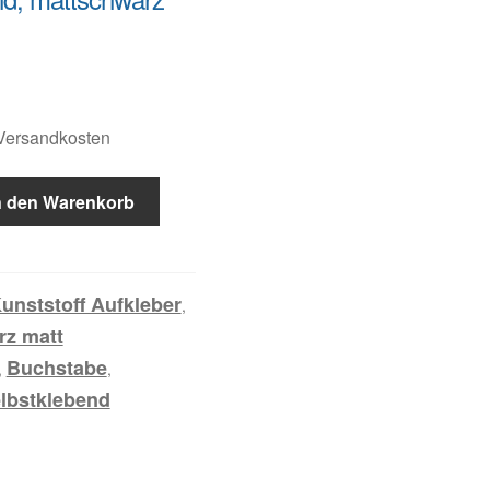
.Versandkosten
n den Warenkorb
unststoff Aufkleber
,
rz matt
Buchstabe
,
,
lbstklebend