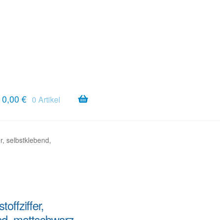
0,00
€
0 Artikel
er, selbstklebend,
offziffer,
nd, mattschwarz