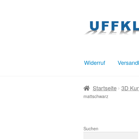
Zur
Zum
Navigation
Inhalt
springen
springen
Widerruf
Versand
Start
AGB
Datenschut
Startseite
3D Kun
mattschwarz
Warenkorb
Widerruf
Suchen