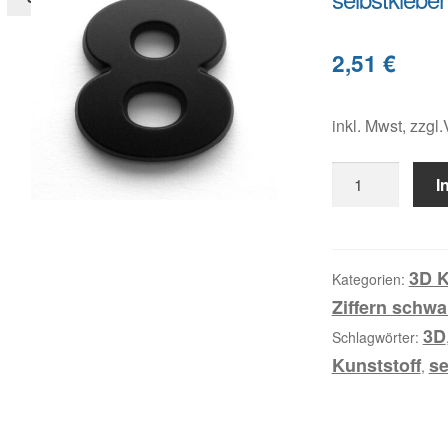
2,51
€
inkl. Mwst, zzgl
8,
I
3D
Kunststoffziffer,
selbstklebend,
mattschwarz
3D K
Kategorien:
Menge
Ziffern schwa
3D
Schlagwörter:
Kunststoff
se
,