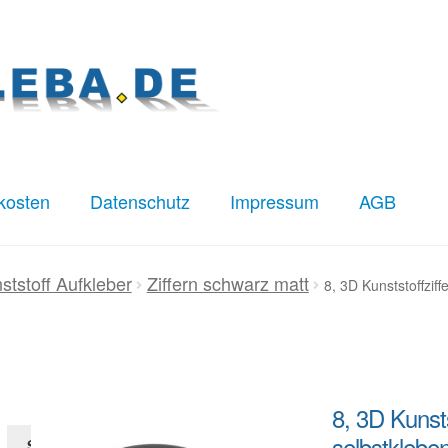
kosten
Datenschutz
Impressum
AGB
z
Impressum
Kasse
Mein Konto
Versandkosten
ststoff Aufkleber
Ziffern schwarz matt
8, 3D Kunststoffziff
8, 3D Kunstst
selbstklebe
Suchen