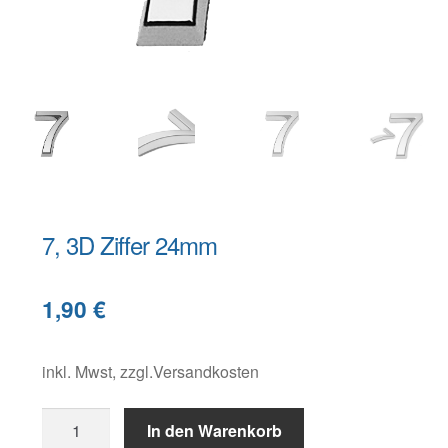
Warenkorb
Widerruf
7, 3D Ziffer 24mm
B
1,90
€
e
s
c
inkl. Mwst, zzgl.Versandkosten
h
7,
r
In den Warenkorb
3D