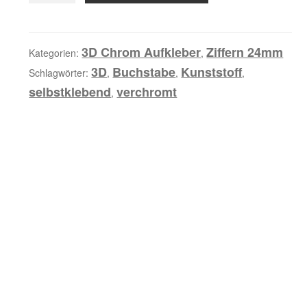
e
Ziffer
i
24mm
b
Menge
3D Chrom Aufkleber
Ziffern 24mm
Kategorien:
,
u
3D
Buchstabe
Kunststoff
Schlagwörter:
,
,
,
n
selbstklebend
verchromt
,
g
Z
u
s
ä
t
z
l
i