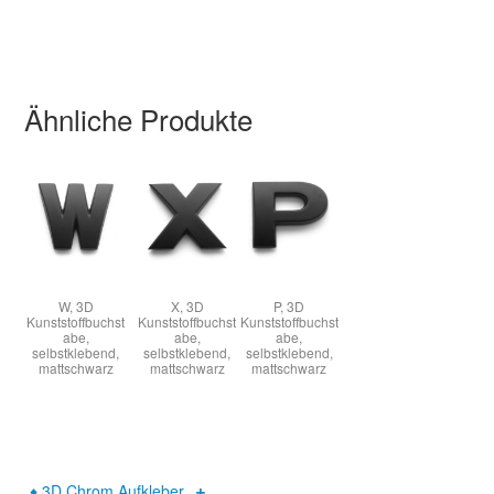
B
S
Ähnliche Produkte
W, 3D
X, 3D
P, 3D
Kunststoffbuchst
Kunststoffbuchst
Kunststoffbuchst
abe,
abe,
abe,
selbstklebend,
selbstklebend,
selbstklebend,
mattschwarz
mattschwarz
mattschwarz
♦
3D Chrom Aufkleber