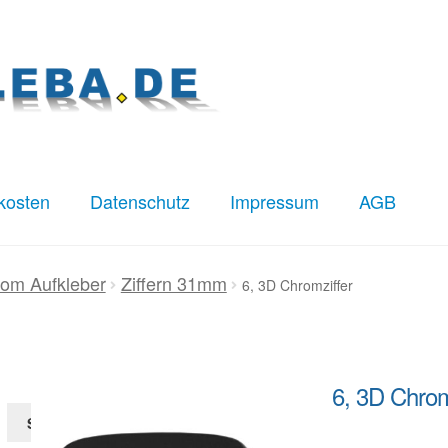
kosten
Datenschutz
Impressum
AGB
z
Impressum
Kasse
Mein Konto
Versandkosten
om Aufkleber
Ziffern 31mm
6, 3D Chromziffer
6, 3D Chrom
Suchen