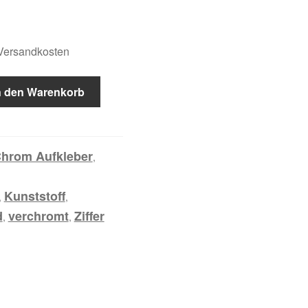
.Versandkosten
n den Warenkorb
hrom Aufkleber
,
Kunststoff
,
,
d
verchromt
Ziffer
,
,