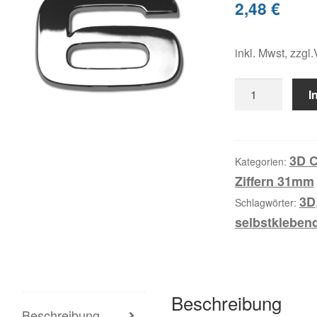
2,48
€
inkl. Mwst, zzgl
6,
I
3D
Chromziffer
Menge
3D C
Kategorien:
Ziffern 31mm
3D
Schlagwörter:
selbstkleben
Beschreibung
Beschreibung