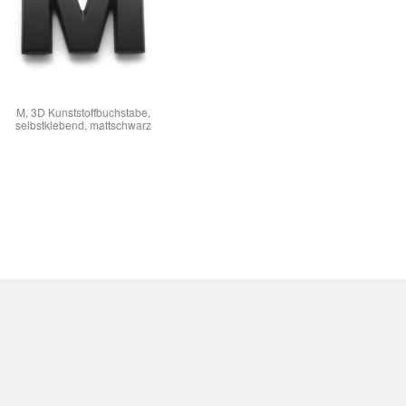
M, 3D Kunststoffbuchstabe,
selbstklebend, mattschwarz