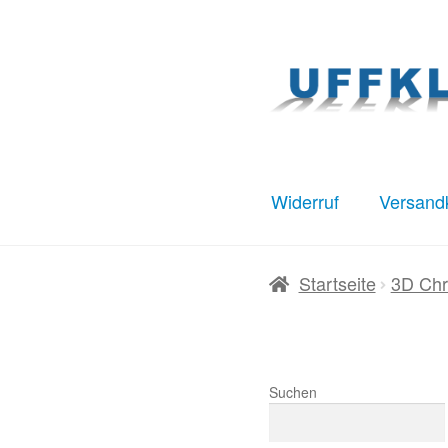
Zur
Zum
Navigation
Inhalt
springen
springen
Widerruf
Versand
Start
AGB
Datenschut
Startseite
3D Chr
Warenkorb
Widerruf
Suchen