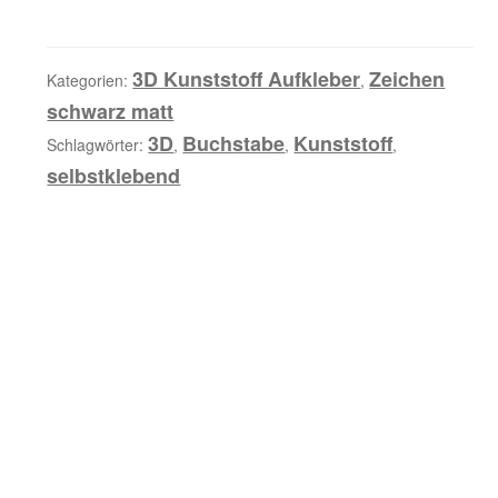
i
Kunststoffpunkt,
b
selbstklebend,
u
mattschwarz
3D Kunststoff Aufkleber
Zeichen
Kategorien:
,
n
Menge
schwarz matt
g
3D
Buchstabe
Kunststoff
Schlagwörter:
,
,
,
selbstklebend
Z
u
s
ä
t
z
l
i
c
h