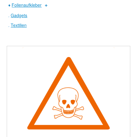
♦
Folienaufkleber
.
Gadgets
.
Textilien