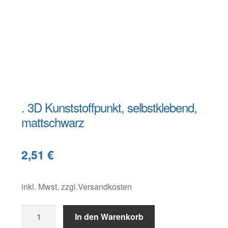
Warenkorb
Widerruf
. 3D Kunststoffpunkt, selbstklebend,
mattschwarz
B
e
2,51
€
s
c
h
inkl. Mwst, zzgl.Versandkosten
r
.
e
In den Warenkorb
3D