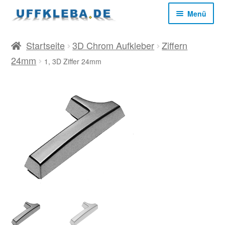
Zur
Zum
Menü
Navigation
Inhalt
springen
springen
Start
Startseite
3D Chrom Aufkleber
Ziffern
24mm
1, 3D Ziffer 24mm
AGB
Datenschutz
Impressum
Kasse
Mein Konto
Versandkosten