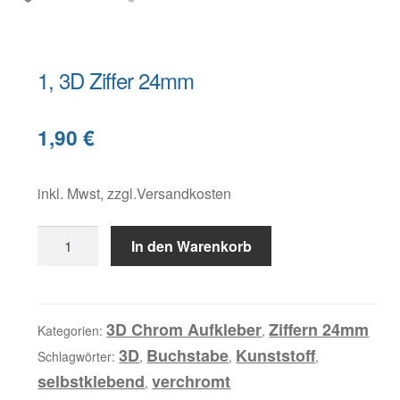
Warenkorb
1, 3D Ziffer 24mm
Widerruf
B
1,90
€
e
s
c
inkl. Mwst, zzgl.Versandkosten
h
1,
r
In den Warenkorb
3D
e
Ziffer
i
24mm
b
Menge
3D Chrom Aufkleber
Ziffern 24mm
Kategorien:
,
u
3D
Buchstabe
Kunststoff
Schlagwörter:
,
,
,
n
selbstklebend
verchromt
,
g