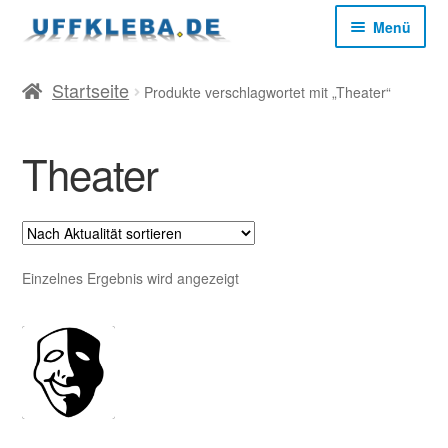
Zur
Zum
Menü
Navigation
Inhalt
springen
springen
Start
Startseite
Produkte verschlagwortet mit „Theater“
AGB
Theater
Datenschutz
Impressum
Einzelnes Ergebnis wird angezeigt
Kasse
Mein Konto
Versandkosten