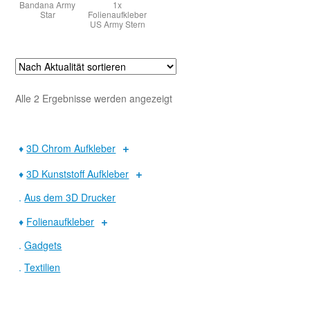
Bandana Army
1x
Star
Folienaufkleber
US Army Stern
Warenkorb
Widerruf
Nach
Alle 2 Ergebnisse werden angezeigt
Aktualität
sortiert
♦
3D Chrom Aufkleber
♦
3D Kunststoff Aufkleber
.
Aus dem 3D Drucker
♦
Folienaufkleber
.
Gadgets
.
Textilien