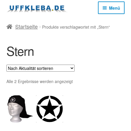
Zur
Zum
Menü
Navigation
Inhalt
springen
springen
Start
Startseite
Produkte verschlagwortet mit „Stern“
AGB
Stern
Datenschutz
Impressum
Nach
Alle 2 Ergebnisse werden angezeigt
Aktualität
sortiert
Kasse
Mein Konto
Versandkosten