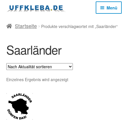
Zur
Zum
Menü
Navigation
Inhalt
springen
springen
Start
Startseite
Produkte verschlagwortet mit „Saarländer“
AGB
Saarländer
Datenschutz
Impressum
Einzelnes Ergebnis wird angezeigt
Kasse
Mein Konto
Versandkosten