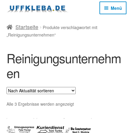
Zur
Zum
Menü
Navigation
Inhalt
springen
springen
Start
Startseite
Produkte verschlagwortet mit
„Reinigungsunternehmen“
AGB
Reinigungsunternehm
Datenschutz
en
Impressum
Kasse
Nach
Alle 3 Ergebnisse werden angezeigt
Aktualität
Mein Konto
sortiert
Versandkosten