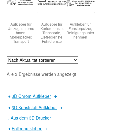
Warenkorb
Aufkleber für
Aufkleber für
Aufkleber für
Umzugsunterne
Kurierdienste,
Fensterputzer,
hmen,
Transporte,
Reinigungsunter
Widerruf
Möbelpacker,
Lieferdienste,
nehmen
Transport
Fuhrdienste
Nach
Alle 3 Ergebnisse werden angezeigt
Aktualität
sortiert
♦
3D Chrom Aufkleber
♦
3D Kunststoff Aufkleber
.
Aus dem 3D Drucker
♦
Folienaufkleber