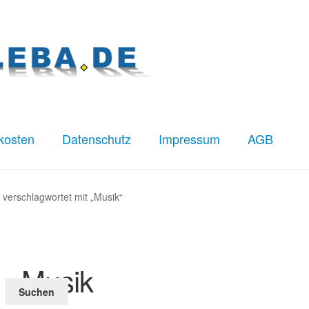
kosten
Datenschutz
Impressum
AGB
z
Impressum
Kasse
Mein Konto
Versandkosten
 verschlagwortet mit „Musik“
Musik
Suchen