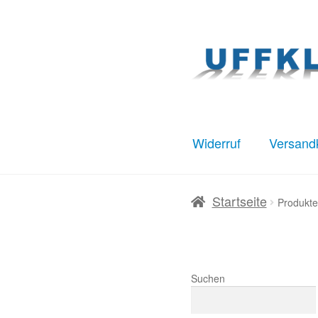
Zur
Zum
Navigation
Inhalt
springen
springen
Widerruf
Versand
Start
AGB
Datenschut
Startseite
Produkte
Warenkorb
Widerruf
Suchen