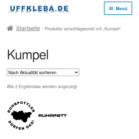
Zur
Zum
Menü
Navigation
Inhalt
springen
springen
Start
Startseite
Produkte verschlagwortet mit „Kumpel“
AGB
Kumpel
Datenschutz
Impressum
Nach
Alle 2 Ergebnisse werden angezeigt
Aktualität
sortiert
Kasse
Mein Konto
Versandkosten