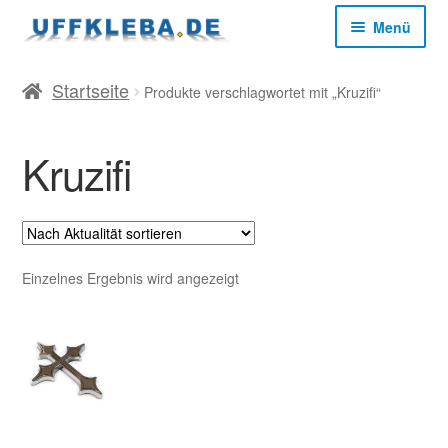
Zur
Zum
Menü
Navigation
Inhalt
springen
springen
Start
Startseite
Produkte verschlagwortet mit „Kruzifi“
AGB
Kruzifi
Datenschutz
Impressum
Einzelnes Ergebnis wird angezeigt
Kasse
Mein Konto
Versandkosten