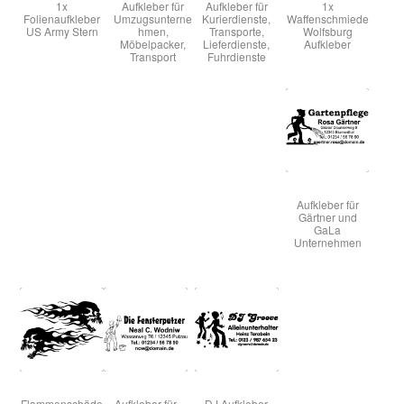
1x
Aufkleber für
Aufkleber für
1x
Folienaufkleber
Umzugsunterne
Kurierdienste,
Waffenschmiede
US Army Stern
hmen,
Transporte,
Wolfsburg
Möbelpacker,
Lieferdienste,
Aufkleber
Warenkorb
Transport
Fuhrdienste
Widerruf
Aufkleber für
Gärtner und
GaLa
Unternehmen
Flammenschäde
Aufkleber für
DJ Aufkleber