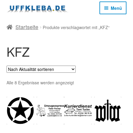
Zur
Zum
Menü
Navigation
Inhalt
springen
springen
Start
Startseite
Produkte verschlagwortet mit „KFZ“
AGB
KFZ
Datenschutz
Impressum
Nach
Alle 8 Ergebnisse werden angezeigt
Aktualität
sortiert
Kasse
Mein Konto
Versandkosten