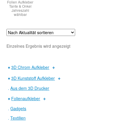
Folien Aufkleber
Tante & Onkel
Jahreszahl
wählbar
Warenkorb
Widerruf
Einzelnes Ergebnis wird angezeigt
♦
3D Chrom Aufkleber
♦
3D Kunststoff Aufkleber
.
Aus dem 3D Drucker
♦
Folienaufkleber
.
Gadgets
.
Textilien