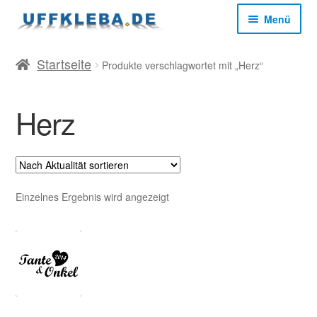
Zur
Zum
Menü
Navigation
Inhalt
springen
springen
Start
Startseite
Produkte verschlagwortet mit „Herz“
AGB
Herz
Datenschutz
Impressum
Einzelnes Ergebnis wird angezeigt
Kasse
Mein Konto
Versandkosten