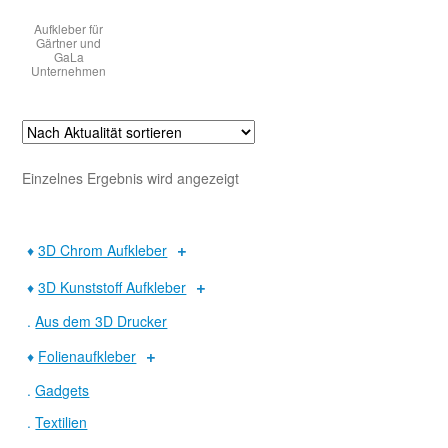
Aufkleber für
Gärtner und
Warenkorb
GaLa
Unternehmen
Widerruf
Einzelnes Ergebnis wird angezeigt
♦
3D Chrom Aufkleber
♦
3D Kunststoff Aufkleber
.
Aus dem 3D Drucker
♦
Folienaufkleber
.
Gadgets
.
Textilien