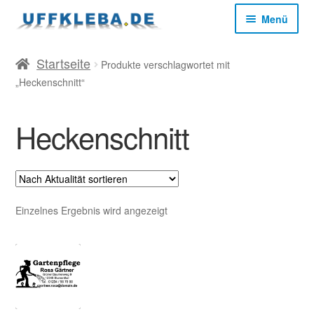
Zur
Zum
Menü
Navigation
Inhalt
springen
springen
Start
Startseite
Produkte verschlagwortet mit
„Heckenschnitt“
AGB
Heckenschnitt
Datenschutz
Impressum
Einzelnes Ergebnis wird angezeigt
Kasse
Mein Konto
Versandkosten