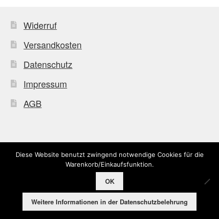
Widerruf
Versandkosten
Datenschutz
Impressum
AGB
Diese Website benutzt zwingend notwendige Cookies für die
© Uffkleba 2026
Warenkorb/Einkaufsfunktion.
OK
0
Weitere Informationen in der Datenschutzbelehrung
Suche
Suchen