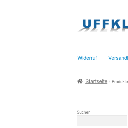
Zur
Zum
Navigation
Inhalt
springen
springen
Widerruf
Versand
Start
AGB
Datenschut
Startseite
Produkte
Warenkorb
Widerruf
Suchen