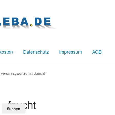
kosten
Datenschutz
Impressum
AGB
z
Impressum
Kasse
Mein Konto
Versandkosten
 verschlagwortet mit „faucht“
faucht
Suchen